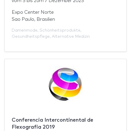
vom
5
bis zum
7 Dezember 2025
Expo Center Norte
Sao Paulo, Brasilien
Damenmode
,
Schönheitsprodukte
,
Gesundheitspflege
,
Alternative Medizin
Conferencia Intercontinental de
Flexografia 2019