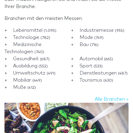
Ihrer Branche.
Branchen mit den meisten Messen:
Lebensmittel
Industriemesse
(1.095)
(955)
Technologie
Mode
(782)
(749)
Medizinische
Bau
(716)
Technologien
(740)
Gesundheit
Automobil
(687)
(665)
Ausbildung
Sport
(552)
(533)
Umweltschutz
Dienstleistungen
(491)
(487)
Mobiliar
Tourismus
(449)
(430)
Muße
(412)
Alle Branchen »