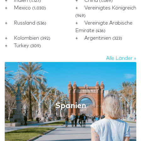
Indien
China
(1.127)
(1.069)
Mexico
Vereinigtes Königreich
(1.030)
(949)
Russland
Vereinigte Arabische
(536)
Emirate
(436)
Kolombien
Argentinien
(392)
(323)
Turkey
(309)
Alle Länder »
Spanien