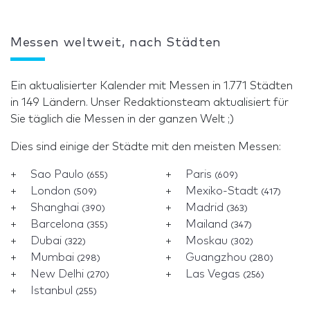
Messen weltweit, nach Städten
Ein aktualisierter Kalender mit Messen in 1.771 Städten
in 149 Ländern. Unser Redaktionsteam aktualisiert für
Sie täglich die Messen in der ganzen Welt ;)
Dies sind einige der Städte mit den meisten Messen:
Sao Paulo
Paris
(655)
(609)
London
Mexiko-Stadt
(509)
(417)
Shanghai
Madrid
(390)
(363)
Barcelona
Mailand
(355)
(347)
Dubai
Moskau
(322)
(302)
Mumbai
Guangzhou
(298)
(280)
New Delhi
Las Vegas
(270)
(256)
Istanbul
(255)