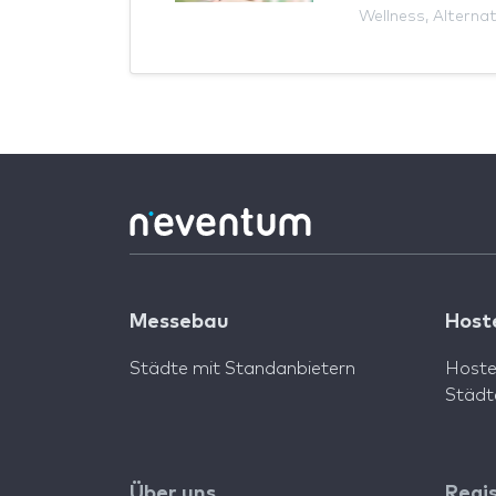
Wellness
,
Alternat
Messebau
Host
Städte mit Standanbietern
Hoste
Städt
Über uns
Regi