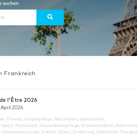
e suchen
in Frankreich
de l'Être 2026
 April 2026
der
,
Fitness
,
Körperpflege
,
Natürliche Lebensmittel
,
,
Natur
,
Naturkost
,
Gesundheitspflege
,
Krankenstation
,
Natürlich
,
Humanressourcen
,
Events
,
Eltern
,
Ernährung
,
Natürliche Therapi