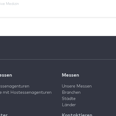
ive Medizin
essen
Messen
ssenagenturen
Unsere Messen
e mit Hostessenagenturen
Branchen
Städte
Länder
ster
Kontaktieren