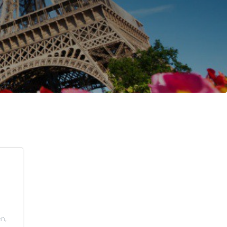
e
en
,