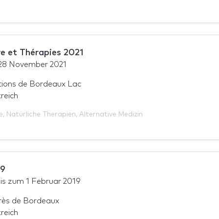
re et Thérapies 2021
28 November 2021
tions de Bordeaux Lac
reich
e
,
Natürliche Therapien
,
Alternative Medizin
19
is zum
1 Februar 2019
rès de Bordeaux
reich