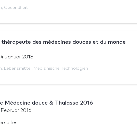
n
,
Gesundheit
u thérapeute des médecines douces et du monde
14 Januar 2018
n
,
Lebensmittel
,
Medizinische Technologien
re Médecine douce & Thalasso 2016
 Februar 2016
rsailles
h