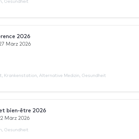
n
,
Gesundheit
erence 2026
27 März 2026
h
t
,
Krankenstation
,
Alternative Medizin
,
Gesundheit
 et bien-être 2026
22 März 2026
n
,
Gesundheit