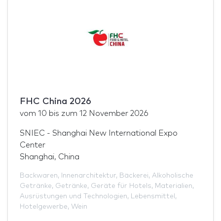
FHC China 2026
vom
10
bis zum
12 November 2026
SNIEC - Shanghai New International Expo
Center
Shanghai, China
Backwaren
,
Innenarchitektur
,
Bäckerei
,
Alkoholische
Getränke
,
Getränke
,
Geräte für Hotels
,
Materialien
,
Ausrüstungen und Technologien
,
Lebensmittel
,
Hotelgewerbe
,
Wein