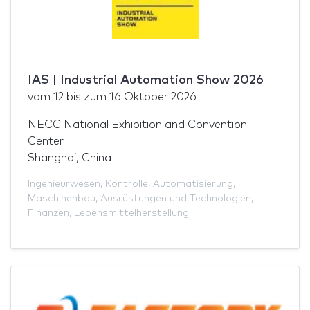
IAS | Industrial Automation Show 2026
vom
12
bis zum
16 Oktober 2026
NECC National Exhibition and Convention
Center
Shanghai, China
Ingenieurwesen
,
Kontrolle
,
Automatisierung
,
Maschinenbau
,
Ausrüstungen und Technologien
,
Finanzen
,
Lebensmittelherstellung