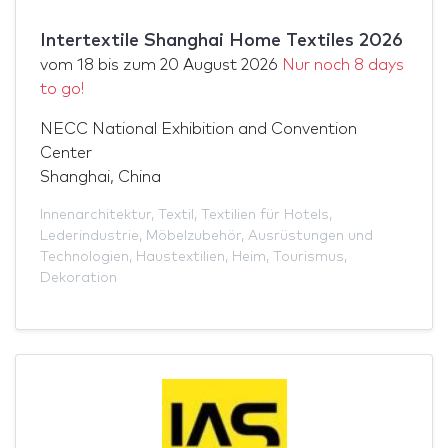
Intertextile Shanghai Home Textiles 2026
vom
18
bis zum
20 August 2026
Nur noch 8 days
to go!
NECC National Exhibition and Convention
Center
Shanghai, China
Innenarchitektur
,
Textil
,
Textilien für Hotels
,
Lederindustrie
,
Möbelzubehör
,
Ausrüstungen und
Technologien
,
Haustextilien
,
Heim
,
Tourismus
,
Dekoration