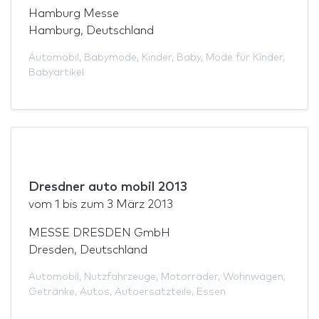
Hamburg Messe
Hamburg, Deutschland
Automobil
,
Babymode
,
Kinder
,
Baby
,
Mode für Kinder
,
Babyartikel
Dresdner auto mobil 2013
vom
1
bis zum
3 März 2013
MESSE DRESDEN GmbH
Dresden, Deutschland
Automobil
,
Nutzfahrzeuge
,
Motorräder
,
Wohnwägen
,
Getränke
,
Autos
,
Autoersatzteile
,
Essen