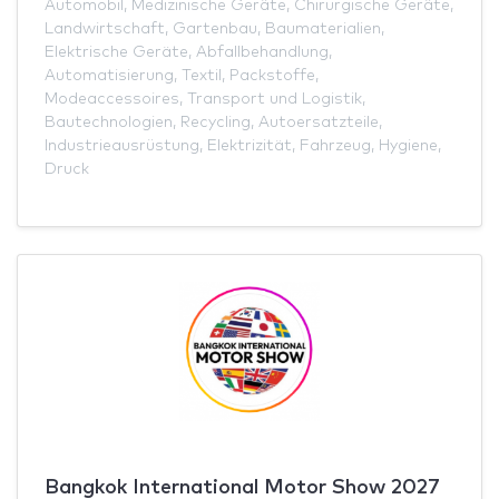
Automobil
,
Medizinische Geräte
,
Chirurgische Geräte
,
Landwirtschaft
,
Gartenbau
,
Baumaterialien
,
Elektrische Geräte
,
Abfallbehandlung
,
Automatisierung
,
Textil
,
Packstoffe
,
Modeaccessoires
,
Transport und Logistik
,
Bautechnologien
,
Recycling
,
Autoersatzteile
,
Industrieausrüstung
,
Elektrizität
,
Fahrzeug
,
Hygiene
,
Druck
Bangkok International Motor Show 2027