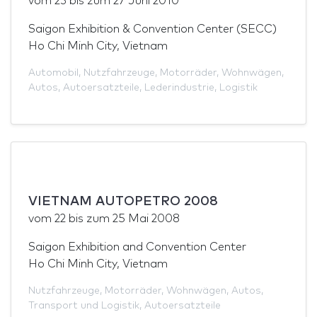
vom
23
bis zum
27 Juni 2010
Saigon Exhibition & Convention Center (SECC)
Ho Chi Minh City, Vietnam
Automobil
,
Nutzfahrzeuge
,
Motorräder
,
Wohnwägen
,
Autos
,
Autoersatzteile
,
Lederindustrie
,
Logistik
VIETNAM AUTOPETRO 2008
vom
22
bis zum
25 Mai 2008
Saigon Exhibition and Convention Center
Ho Chi Minh City, Vietnam
Nutzfahrzeuge
,
Motorräder
,
Wohnwägen
,
Autos
,
Transport und Logistik
,
Autoersatzteile