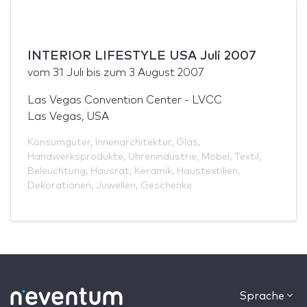
INTERIOR LIFESTYLE USA Juli 2007
vom
31 Juli
bis zum
3 August 2007
Las Vegas Convention Center - LVCC
Las Vegas, USA
Konsumgüter
,
Innenarchitektur
,
Glas
,
Handwerksprodukte
,
Uhrenindustrie
,
Möbel
,
Textil
,
Beleuchtung
,
Hausrat
,
Keramik
,
Haustextilien
,
Dekorationen
,
Juwellen
,
Geschenke
Sprache