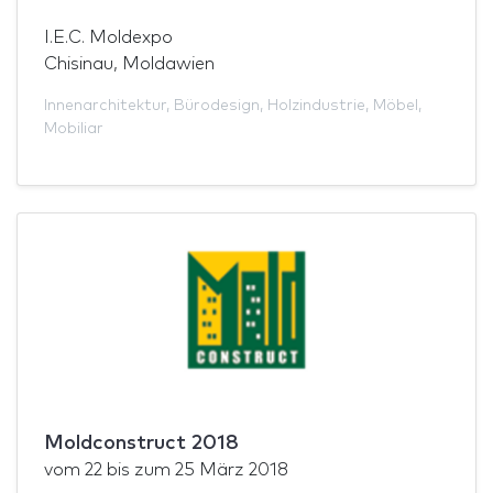
I.E.C. Moldexpo
Chisinau, Moldawien
Innenarchitektur
,
Bürodesign
,
Holzindustrie
,
Möbel
,
Mobiliar
Moldconstruct 2018
vom
22
bis zum
25 März 2018