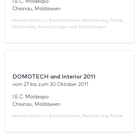
I.E.C. Moldexpo
Chisinau, Moldawien
Innenarchitektur
,
Baumaschinen
,
Renovierung
,
Möbel
,
Materialien
,
Ausrüstungen und Technologien
DOMOTECH and Interior 2011
vom
27
bis zum
30 Oktober 2011
I.E.C. Moldexpo
Chisinau, Moldawien
Innenarchitektur
,
Baumaschinen
,
Renovierung
,
Möbel