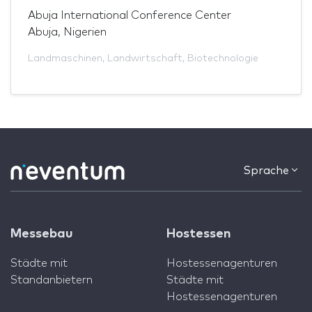
Abuja International Conference Center
Abuja, Nigerien
Landmaschinen
,
Landwirtschaft
,
Biotechnologie
Sprache
Messebau
Hostessen
Städte mit
Hostessenagenturen
Standanbietern
Städte mit
Hostessenagenturen