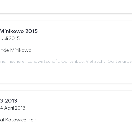
inikowo 2015
 Juli 2015
ände Minikowo
rie
,
Fischerei
,
Landwirtschaft
,
Gartenbau
,
Viehzucht
,
Gartenarbe
 2013
14 April 2013
al Katowice Fair