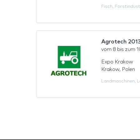
Fisch
,
Forstindust
Agrotech 201
vom
8
bis zum
1
Expo Krakow
Krakow, Polen
Landmaschinen
,
L