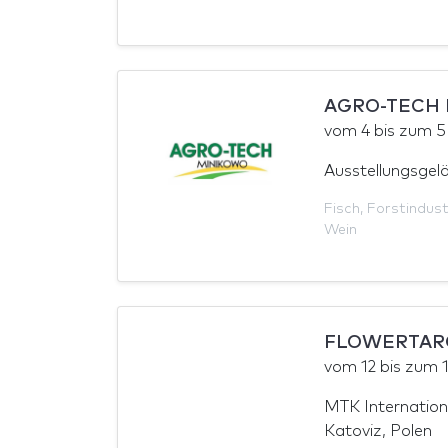
AGRO-TECH M
vom
4
bis zum
5
Ausstellungsgel
Fisch
,
Forstindust
Wein
FLOWERTARG
vom
12
bis zum
MTK Internation
Katoviz, Polen