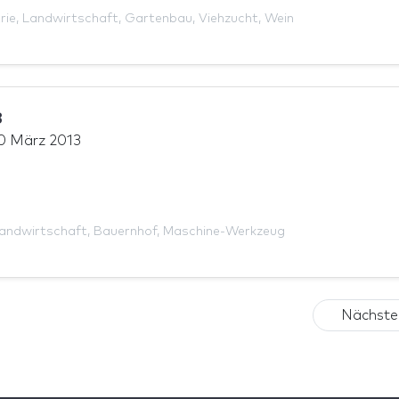
rie
,
Landwirtschaft
,
Gartenbau
,
Viehzucht
,
Wein
3
0 März 2013
andwirtschaft
,
Bauernhof
,
Maschine-Werkzeug
Nächste