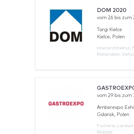
DOM 2020
vom
26
bis zum
Targi Kielce
Kielce, Polen
Innenarchitektur
,
Materialien
,
Viehz
GASTROEXPO
vom
29
bis zum
Amberexpo Exhib
Gdansk, Polen
Fischerei
,
Landwir
Mobiliar