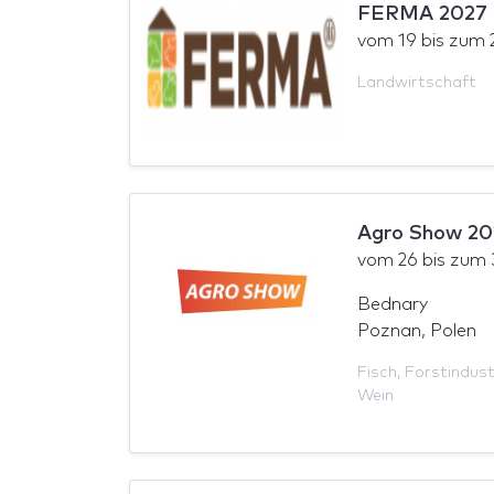
FERMA 2027
vom
19
bis zum
Landwirtschaft
Agro Show 20
vom
26
bis zum
Bednary
Poznan, Polen
Fisch
,
Forstindust
Wein