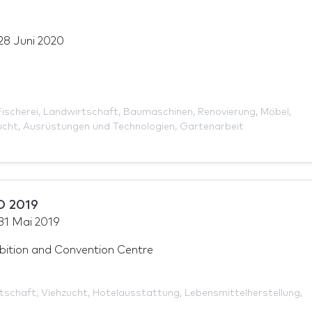
28 Juni 2020
Fischerei
,
Landwirtschaft
,
Baumaschinen
,
Renovierung
,
Möbel
,
ucht
,
Ausrüstungen und Technologien
,
Gartenarbeit
 2019
31 Mai 2019
ition and Convention Centre
tschaft
,
Viehzucht
,
Hotelausstattung
,
Lebensmittelherstellung
,