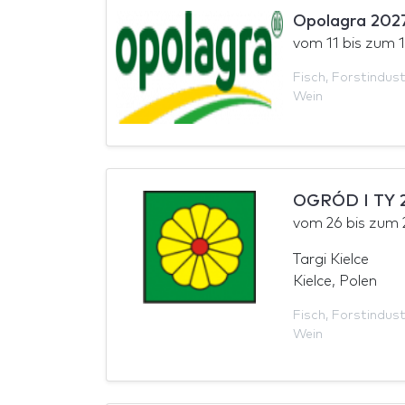
Opolagra 202
vom
11
bis zum
Fisch
,
Forstindust
Wein
OGRÓD I TY 
vom
26
bis zum
Targi Kielce
Kielce, Polen
Fisch
,
Forstindust
Wein