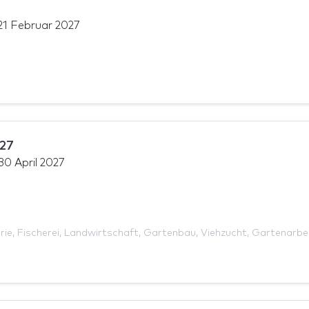
21 Februar 2027
27
30 April 2027
rie
,
Fischerei
,
Landwirtschaft
,
Gartenbau
,
Viehzucht
,
Gartenarbe