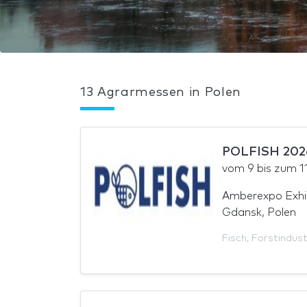
13 Agrarmessen in Polen
POLFISH 202
vom
9
bis zum
1
Amberexpo Exhib
Gdansk, Polen
Fisch
,
Forstindust