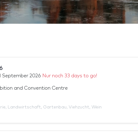
6
1 September 2026
Nur noch 33 days to go!
ition and Convention Centre
rie
,
Landwirtschaft
,
Gartenbau
,
Viehzucht
,
Wein