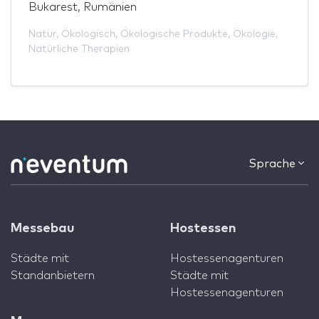
Bukarest, Rumänien
Natur
,
Ökologisch
,
Ökologische Produkte
,
Ökologie
,
Natürliche Therapien
Sprache
Messebau
Hostessen
Städte mit
Hostessenagenturen
Standanbietern
Städte mit
Hostessenagenturen