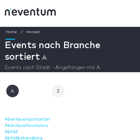
Home
messen
Events nach Branche
sortiert
A
Events nach Stadt - Angefangen mit A
A
Z
Abenteuersportarten
Abenteuertourismus
Abfall
Abfallbehandlung