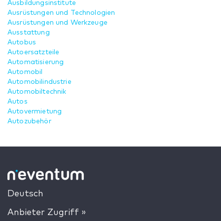
Ausbildungsinstitute
Ausrüstungen und Technologien
Ausrüstungen und Werkzeuge
Ausstattung
Autobus
Autoersatzteile
Automatisierung
Automobil
Automobilindustrie
Automobiltechnik
Autos
Autovermietung
Autozubehör
Deutsch
Anbieter Zugriff »