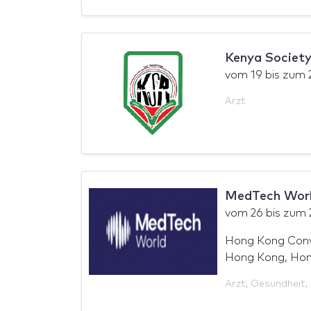
Kenya Society
vom
19
bis zum
Arzt
MedTech Worl
vom
26
bis zum
Hong Kong Conve
Hong Kong, Ho
Arzt
,
Gesundheit
,