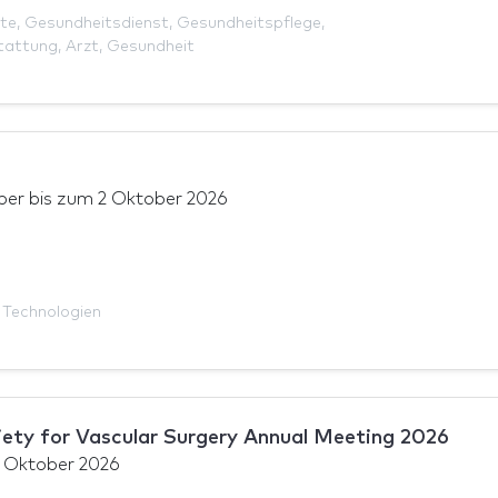
äte
,
Gesundheitsdienst
,
Gesundheitspflege
,
tattung
,
Arzt
,
Gesundheit
ber
bis zum
2 Oktober 2026
 Technologien
ety for Vascular Surgery Annual Meeting 2026
 Oktober 2026