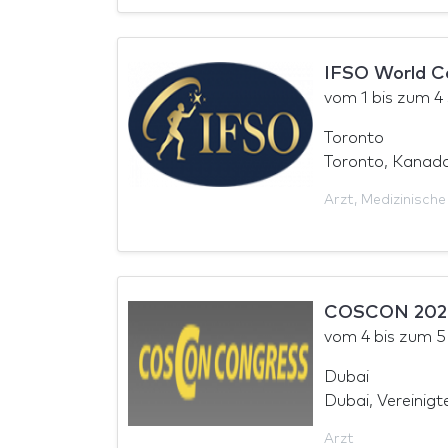
IFSO World C
vom
1
bis zum
4
Toronto
Toronto, Kanad
Arzt
,
Medizinische
COSCON 202
vom
4
bis zum
5
Dubai
Dubai, Vereinigt
Arzt