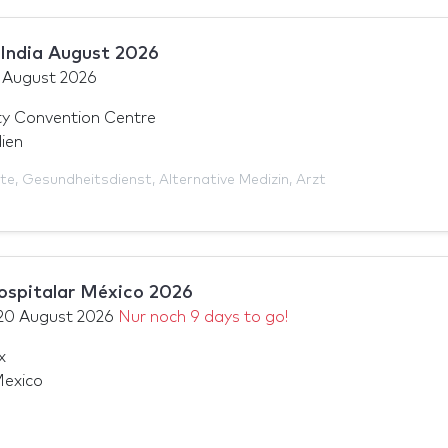
India August 2026
 August 2026
ity Convention Centre
ien
äte
,
Gesundheitsdienst
,
Alternative Medizin
,
Arzt
ospitalar México 2026
20 August 2026
Nur noch 9 days to go!
x
Mexico