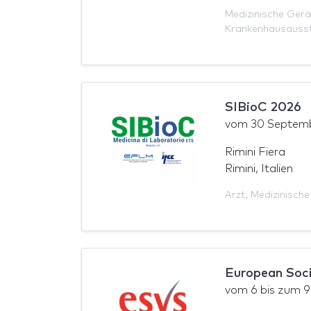
Medizinische Ger
Krankenhausauss
SIBioC 2026
vom
30 Septem
Rimini Fiera
Rimini, Italien
Arzt
,
Medizinische
European Soci
vom
6
bis zum
9