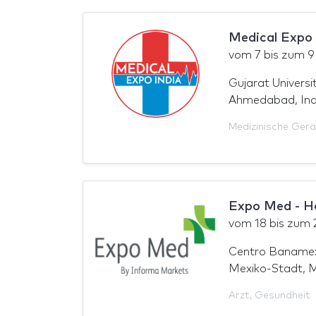
Medical Expo 
vom
7
bis zum
9
Gujarat Univers
Ahmedabad, Ind
Medizinische Ger
Expo Med - H
vom
18
bis zum
Centro Baname
Mexiko-Stadt, 
Arzt
,
Gesundheit