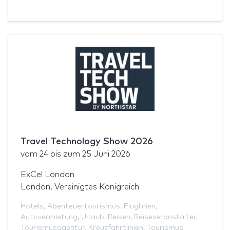
Travel Technology Show 2026
vom
24
bis zum
25 Juni 2026
ExCel London
London, Vereinigtes Königreich
Hotels
,
Abenteuertourismus
,
Fluglinien
,
Autovermietung
,
Urlaub
,
Reisen
,
Reiseveranstalter
,
Tourismusagentur
,
Kreuzfahrtlinien
,
Tourismus