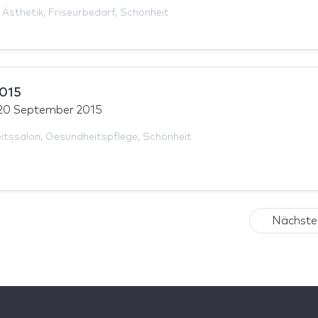
,
Ästhetik
,
Friseurbedarf
,
Schönheit
015
20 September 2015
itssalon
,
Gesundheitspflege
,
Schönheit
Nächste