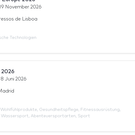
19 November 2026
essos de Lisboa
l
sche Technologien
 2026
18 Juni 2026
Madrid
,
Wohlfühlprodukte
,
Gesundheitspflege
,
Fitnessausrüstung
,
,
Wassersport
,
Abenteuersportarten
,
Sport