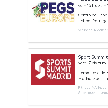
vom
16
bis zum
Centro de Congr
Lisboa, Portuga
Wellness
,
Medizini
Sport Summit
vom
17
bis zum
Ifema Feria de 
Madrid, Spanien
Fitness
,
Wellness
Sportausrüstung