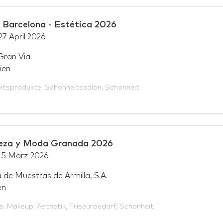
Barcelona - Estética 2026
27 April 2026
Gran Via
ien
itsprodukte
,
Schönheitssalon
,
Schönheit
leza y Moda Granada 2026
15 März 2026
de Muestras de Armilla, S.A.
en
s
,
Makeup
,
Ästhetik
,
Friseurbedarf
,
Schönheit