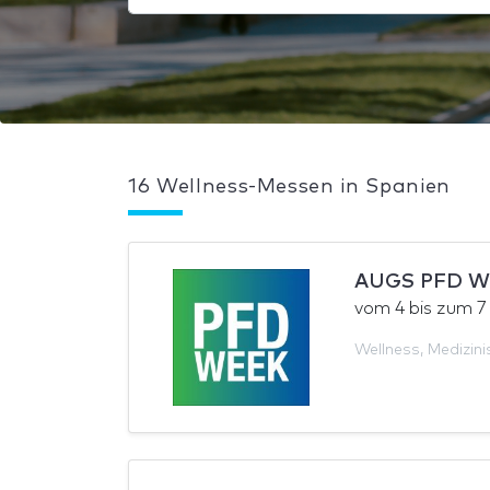
16 Wellness-Messen in Spanien
AUGS PFD We
vom
4
bis zum
7
Wellness
,
Medizini