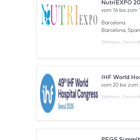
NutriEXPO 2
vom
16
bis zum
Barcelona
Barcelona, Span
Wellness
,
Gesundh
IHF World Hos
vom
20
bis zum
Wellness
,
Gesundh
PEGS Summit