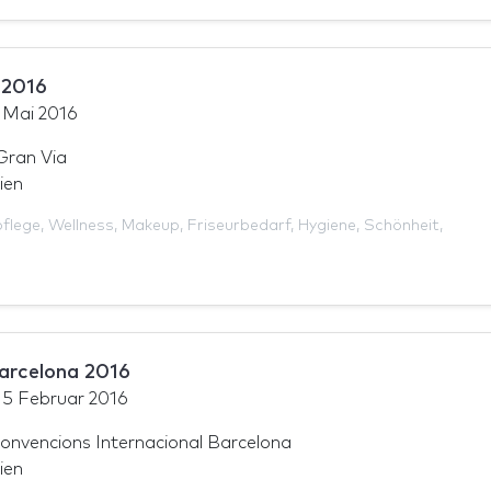
 2016
 Mai 2016
Gran Via
ien
flege
,
Wellness
,
Makeup
,
Friseurbedarf
,
Hygiene
,
Schönheit
,
arcelona 2016
15 Februar 2016
onvencions Internacional Barcelona
ien