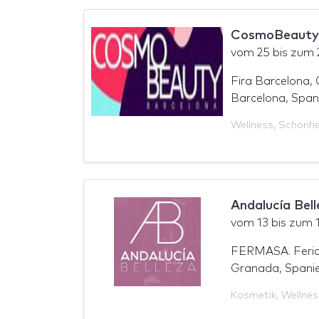
CosmoBeauty 
vom
25
bis zum
Fira Barcelona, 
Barcelona, Span
Wellness
,
Schönhe
Andalucía Bel
vom
13
bis zum
FERMASA. Feria 
Granada, Spani
Kosmetik
,
Wellnes