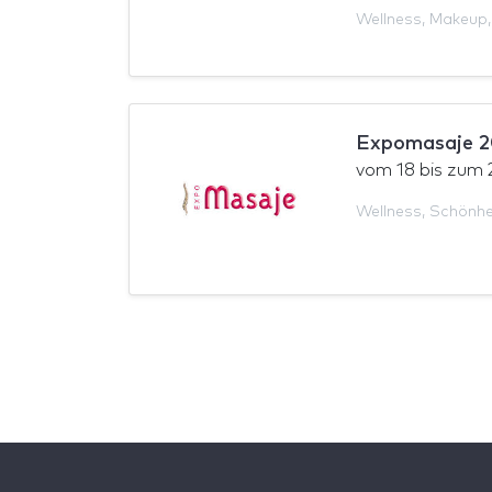
Wellness
,
Makeup
Expomasaje 2
vom
18
bis zum
Wellness
,
Schönhe