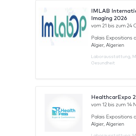
IMLAB Internatio
Imaging 2026
vom
21
bis zum
24 
Palais Expositions d
Algier, Algerien
Laborausstattung
,
M
Gesundheit
HealthcarExpo 
vom
12
bis zum
14 
Palais Expositions d
Algier, Algerien
Laborausstattung
,
M