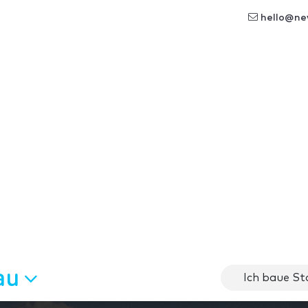
hello@ne
au
Ich baue St