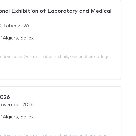
nal Exhibition of Laboratory and Medical
Oktober 2026
´Algiers, Safex
edizinische Geräte
,
Labortechnik
,
Gesundheitspflege
,
2026
November 2026
´Algiers, Safex
edizinische Geräte
,
Labortechnik
,
Gesundheitsdienst
,