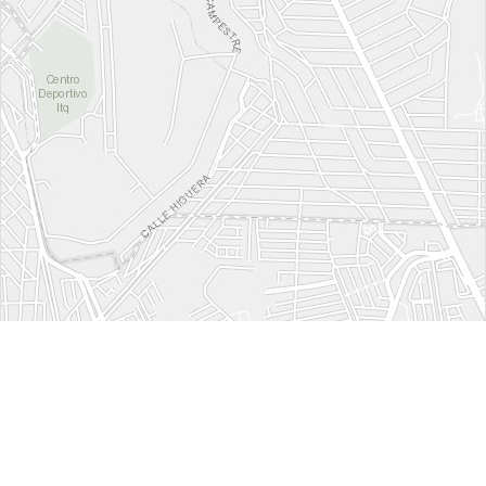
Leaflet
| Tiles © Esri — Esri, DeLorme, NAVTEQ
Eine Meinung hinterlassen