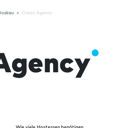
oskau
Creon Agency
Agency
Wie viele Hostessen benötigen