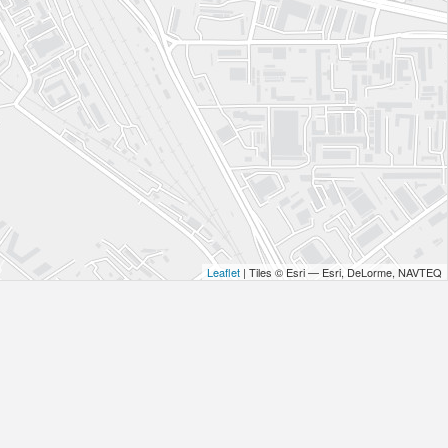
Leaflet
| Tiles © Esri — Esri, DeLorme, NAVTEQ