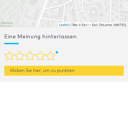
Leaflet
| Tiles © Esri — Esri, DeLorme, NAVTEQ
Eine Meinung hinterlassen
Klicken Sie hier, um zu punkten
Wenn Sie die Dienste von Expostyle als Standdesigner
bzw. -konstrukteur in Anspruch genommen haben,
bewerten Sie bitte seine Arbeit.
Ihre Meinung ist für unsere Benutzer sehr hilfreich.