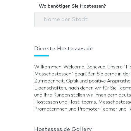
Wo benötigen Sie Hostessen?
Dienste Hostesses.de
Willkommen. Welcome. Benevue. Unsere `Hostessen und
Promotionpersonal für jegliches Gewerk Wir haben Erfahrung im
Messehostessen` begrüßen Sie gerne in der
Eventsupport und lassen Sie nicht alleine
Zufriedenheit, Optik und positive Ansprache
Personal-Schulungen Corporate Clothings C
Eigenschaften, nach denen wir für Sie Teams zu
Konzepte Unsere Konditionen sind einzigart
und Ihre Kunden stellen wir Ihnen gern deut
Hostessen und Host-teams, Messehostessen Promoti
Promoterinnen und Promoter Teamer und Teamerinnen
Hostesses.de Gallery