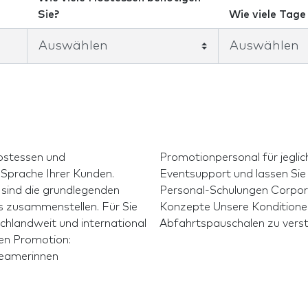
Sie?
Wie viele Tage 
 Sprache Ihrer Kunden.
. Wir kümmern uns um:
 sind die grundlegenden
rewcatering Promotion -
sammenstellen. Für Sie
ig und ohne An- oder
schlandweit und international
on: