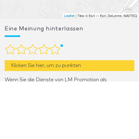
Leaflet
| Tiles © Esri — Esri, DeLorme, NAVTEQ
Eine Meinung hinterlassen
Klicken Sie hier, um zu punkten
Wenn Sie die Dienste von LM Promotion als
Standdesigner bzw. -konstrukteur in Anspruch
genommen haben, bewerten Sie bitte seine Arbeit.
Ihre Meinung ist für unsere Benutzer sehr hilfreich.