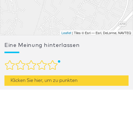
Leaflet
| Tiles © Esri — Esri, DeLorme, NAVTEQ
Eine Meinung hinterlassen
Klicken Sie hier, um zu punkten
Wenn Sie die Dienste von Poppins Events als
Standdesigner bzw. -konstrukteur in Anspruch
genommen haben, bewerten Sie bitte seine Arbeit.
Ihre Meinung ist für unsere Benutzer sehr hilfreich.