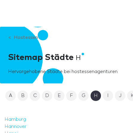
Hostessen
Sitemap Städte
H
Hervorgehobene Städte bei hostessenagenturen
A
B
C
D
E
F
G
H
I
J
Hamburg
Hannover