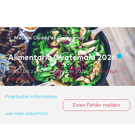
Messen Ciudad de Guatemala
Alimentaria Guatemala 2026
vom
7
bis zum
10 September 2026
Es fehlen nur
noch 30 Tage!
Praktische Information
Einen Fehler melden
wie man ankommt