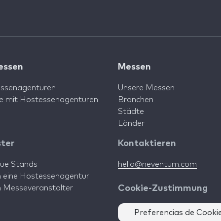
essen
Messen
ssenagenturen
Unsere Messen
e mit Hostessenagenturen
Branchen
Städte
Länder
ster
Kontaktieren
aue Stands
hello@neventum.com
in eine Hostessenagentur
in Messeveranstalter
Cookie-Zustimmung
Preferencias de Cooki