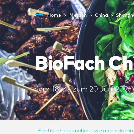
Home
Messen
China
Shangh
BioFach Ch
vom
18
bis zum
20 Juni 2026
Praktische Information
wie man ankomm