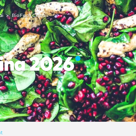
ai
BioFach China
ina 2026
t