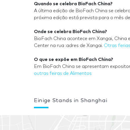
Quando se celebra BioFach China?
A última edição de BioFach China se celebr
próxima edição está prevista para o mês de
Onde se celebra BioFach China?
BioFach China acontece em Xangai, China e
Center na rua :adres de Xangai.
Otras feria
O que se expõe em BioFach China?
Em BioFach China se apresentam expositores
outras feiras de Alimentos
Einige Stands in Shanghai