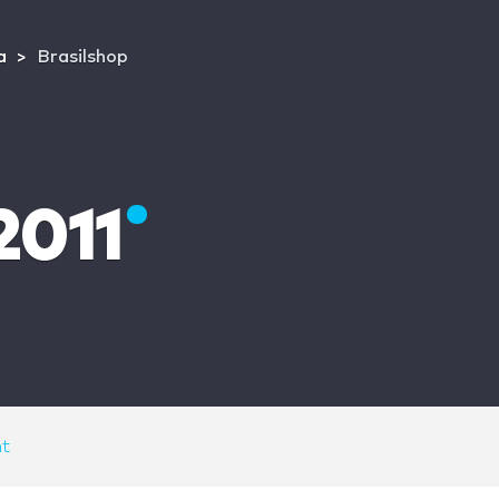
a
Brasilshop
2011
t