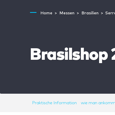
Home
Messen
Brasilien
Serr
Brasilshop 
Praktische Information
wie man ankomm