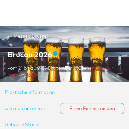
Messen Brüssel
Brucon 2026
vom
21
bis zum
23 September 2026
Es fehlen nur
noch 44 Tage!
Praktische Information
wie man ankommt
Einen Fehler melden
Gebaute Stands