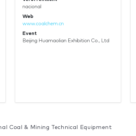
nacional
Web
www.coalchem.cn
Event
Beijing Huamaolian Exhibition Co., Ltd
nal Coal & Mining Technical Equipment