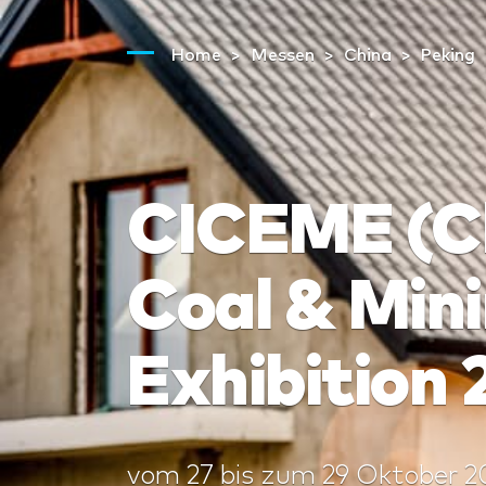
Home
Messen
China
Peking
CICEME (Chi
Coal & Min
Exhibition
vom
27
bis zum
29 Oktober 2