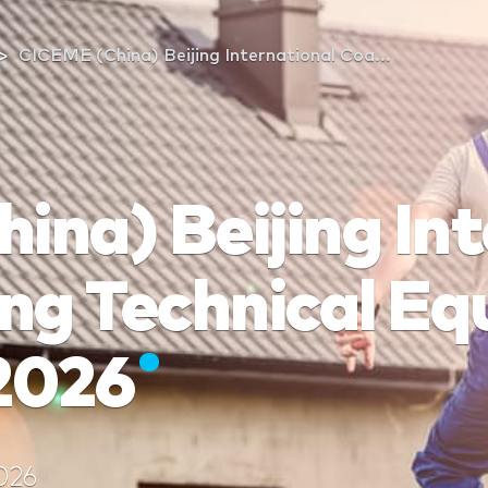
CICEME (China) Beijing International Coa...
na) Beijing Int
ing Technical E
 2026
026