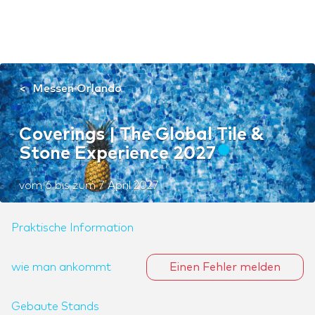
Messen Orlando
Coverings | The Global Tile &
Stone Experience 2027
vom
6
bis zum
7 April 2027
Praktische Information
wie man ankommt
Einen Fehler melden
Gebaute Stands