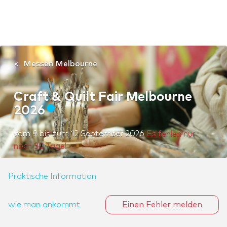
Messen Melbourne
Craft & Quilt Fair Melbourne
2026
vom
9
bis zum
12 September 2026
Es fehlen nur
noch 30 Tage!
Praktische Information
wie man ankommt
Einen Fehler melden