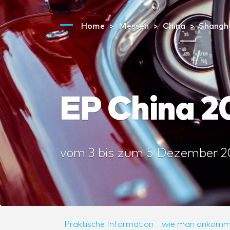
Home
Messen
China
Shangh
EP China 2
vom
3
bis zum
5 Dezember 2
Praktische Information
wie man ankomm