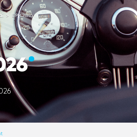
ai
EP China
026
026
t