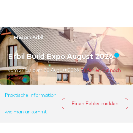
Messen Arbil
Erbil Build Expo August 2026
vom
27
bis zum
30 August 2026
Es fehlen nur noch
20 Tage!
Praktische Information
Einen Fehler melden
wie man ankommt