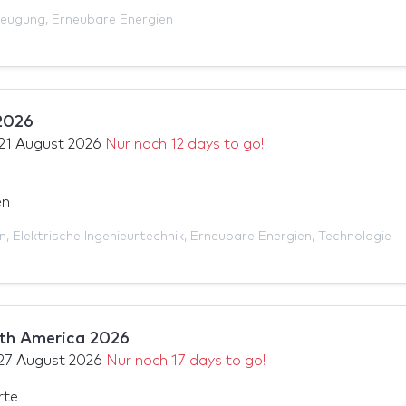
zeugung
,
Erneubare Energien
2026
21 August 2026
Nur noch 12 days to go!
en
n
,
Elektrische Ingenieurtechnik
,
Erneubare Energien
,
Technologie
uth America 2026
27 August 2026
Nur noch 17 days to go!
rte