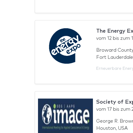
The Energy E
vom
12
bis zum
Broward County
Fort Lauderdale
Erneuerbare Ener
Society of Ex
vom
17
bis zum
George R. Brow
Houston, USA