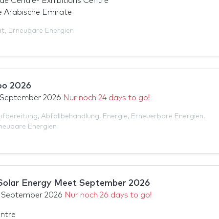
de Centre- Exhibitions Centre
e Arabische Emirate
ät
,
Erneubare Energien
po 2026
 September 2026
Nur noch 24 days to go!
fbereitung
,
Abfallbehandlung
,
Energie
,
Erneuerbare Energien
,
neubare Energien
 Solar Energy Meet September 2026
 September 2026
Nur noch 26 days to go!
ntre