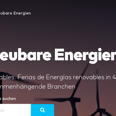
eubare Energien
eubare Energie
ables. Ferias de Energías renovables in 
sammenhängende Branchen
e suchen