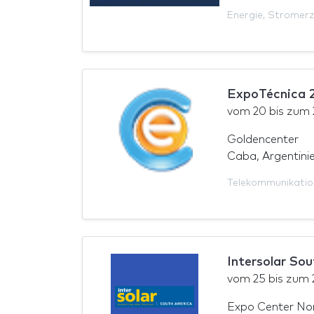
Energie
,
Stromer
ExpoTécnica 
vom
20
bis zum
Goldencenter
Caba, Argentini
Telekommunikatio
Intersolar So
vom
25
bis zum
Expo Center No