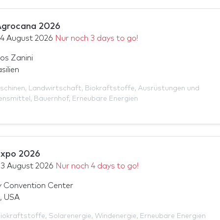
Agrocana 2026
14 August 2026
Nur noch 3 days to go!
os Zanini
silien
schinen
,
Landwirtschaft
,
Biokraftstoffe
,
Ausrüstungen und
ensmittel
,
Bauernhof
,
Erneubare Energien
xpo 2026
13 August 2026
Nur noch 4 days to go!
 Convention Center
, USA
iokraftstoffe
,
Solarenergie
,
Windenergie
,
Erneubare Energien