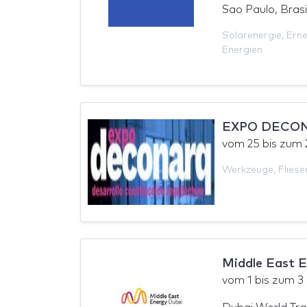
Sao Paulo, Brasi
Solarenergie
,
Erne
Energien
EXPO DECON
vom
25
bis zum
Werkzeuge
,
Flies
Middle East 
vom
1
bis zum
3