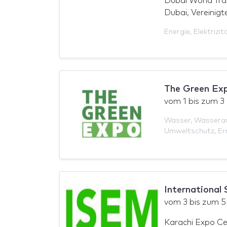
Dubai World Tra
Dubai, Vereinigt
Energie
,
Elektrizit
The Green Ex
vom
1
bis zum
3
Wasser
,
Wasserau
Umweltschutz
,
Er
International
vom
3
bis zum
5
Karachi Expo Ce