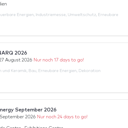
lien
uerbare Energien
,
Industriemesse
,
Umweltschutz
,
Erneubare
ARQ 2026
27 August 2026
Nur noch 17 days to go!
en und Keramik
,
Bau
,
Erneubare Energien
,
Dekoration
Energy September 2026
 September 2026
Nur noch 24 days to go!