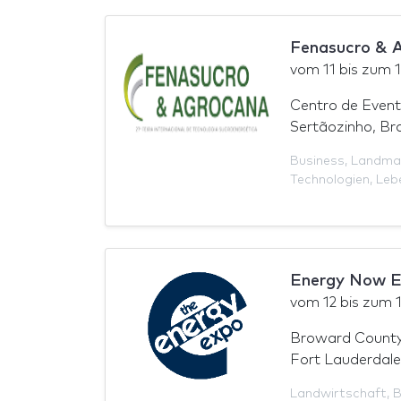
Fenasucro & 
vom
11
bis zum
Centro de Event
Sertãozinho, Bra
Business
,
Landma
Technologien
,
Leb
Energy Now E
vom
12
bis zum
Broward County
Fort Lauderdale
Landwirtschaft
,
B