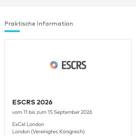
Praktische Information
ESCRS 2026
vom
11
bis zum
15 September 2026
ExCel London
London (Vereinigtes Königreich)