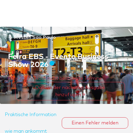
Messen Sao Paulo
Feira EBS - Evento Business
Show 2026
May 2027 - Noch nicht bestätigte Termine
Datum der nächsten Ausgabe
hinzufügen
Praktische Information
Einen Fehler melden
wie man ankommt