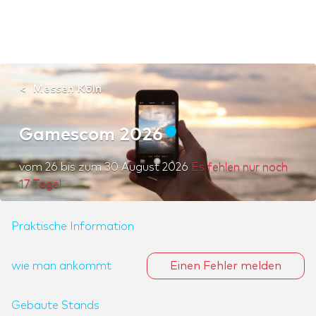
Messen Köln
Gamescom 2026
vom
26
bis zum
30 August 2026
Es fehlen nur noch
17 Tage!
Praktische Information
wie man ankommt
Einen Fehler melden
Gebaute Stands