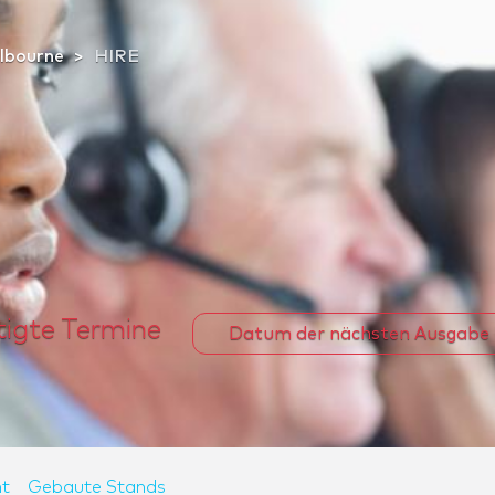
lbourne
HIRE
tigte Termine
Datum der nächsten Ausgabe
t
Gebaute Stands