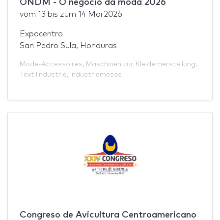
ONDM - O negócio da moda 2026
vom
13
bis zum
14 Mai 2026
Expocentro
San Pedro Sula, Honduras
Mode-Accessoires
,
Maschinen zur Kleiderherstellung
,
Textilindustrie
,
Industriemesse
Congreso de Avicultura Centroamericano