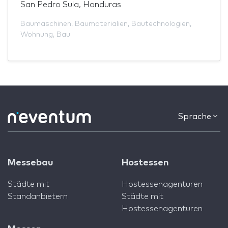
San Pedro Sula, Honduras
Baumaschinen
,
Baumaterialien
,
Bautechnologien
,
Wohnung
,
Bau
Sprache
Messebau
Hostessen
Städte mit
Hostessenagenturen
Standanbietern
Städte mit
Hostessenagenturen