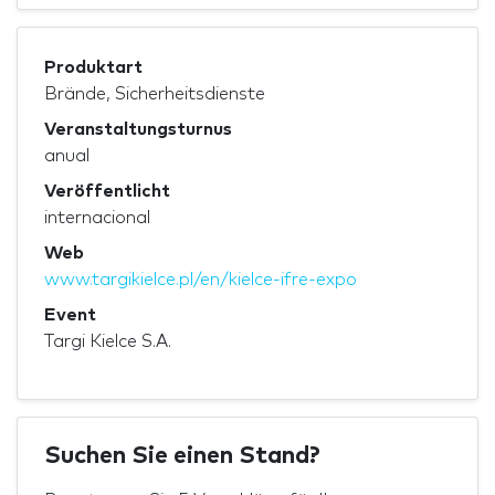
Produktart
Brände, Sicherheitsdienste
Veranstaltungsturnus
anual
Veröffentlicht
internacional
Web
www.targikielce.pl/en/kielce-ifre-expo
Event
Targi Kielce S.A.
Suchen Sie einen Stand?