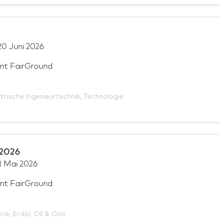
20 Juni 2026
nt FairGround
ktrische Ingenieurtechnik
,
Technologie
 2026
1 Mai 2026
nt FairGround
rie
,
Erdöl
,
Oil & Gas