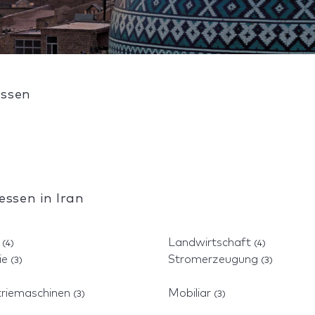
essen
ssen in Iran
n
Landwirtschaft
(4)
(4)
ie
Stromerzeugung
(3)
(3)
triemaschinen
Mobiliar
(3)
(3)