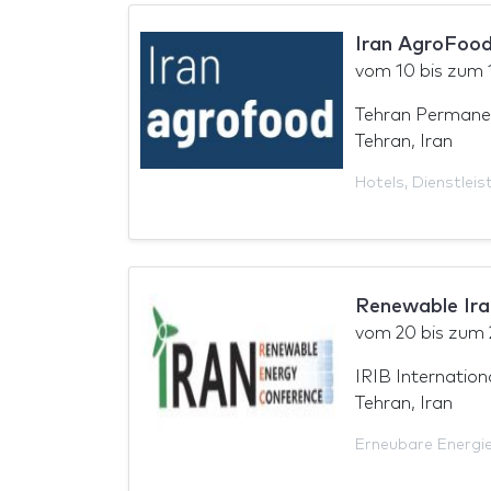
Iran AgroFoo
vom
10
bis zum
Tehran Permane
Tehran, Iran
Hotels
,
Dienstleis
Renewable Ir
vom
20
bis zum
IRIB Internatio
Tehran, Iran
Erneubare Energi