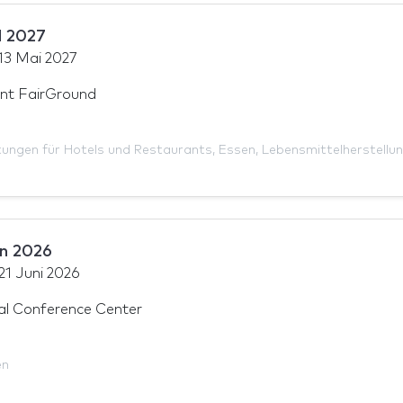
d 2027
13 Mai 2027
nt FairGround
tungen für Hotels und Restaurants
,
Essen
,
Lebensmittelherstellu
an 2026
21 Juni 2026
nal Conference Center
en