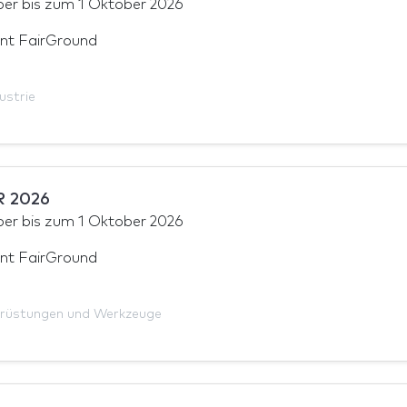
ber
bis zum
1 Oktober 2026
nt FairGround
ustrie
R 2026
ber
bis zum
1 Oktober 2026
nt FairGround
rüstungen und Werkzeuge