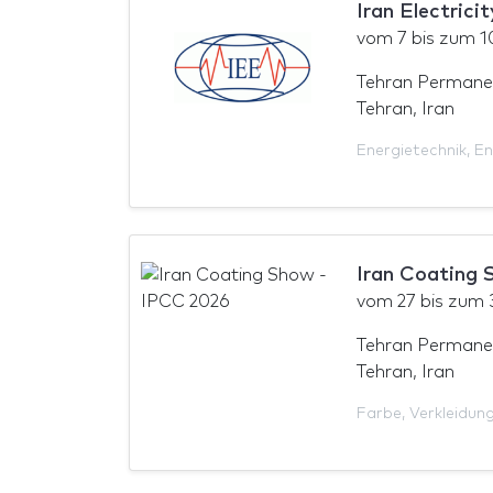
Iran Electrici
vom
7
bis zum
1
Tehran Permane
Tehran, Iran
Energietechnik
,
En
Iran Coating 
vom
27
bis zum
Tehran Permane
Tehran, Iran
Farbe
,
Verkleidun