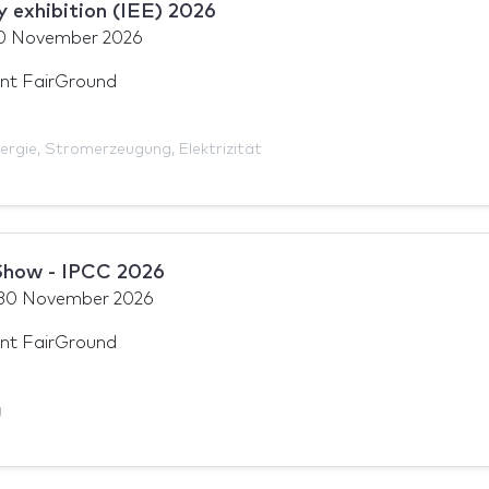
ty exhibition (IEE) 2026
0 November 2026
nt FairGround
ergie
,
Stromerzeugung
,
Elektrizität
Show - IPCC 2026
30 November 2026
nt FairGround
g