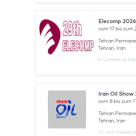
Elecomp 2026
vom
17
bis zum
Tehran Permane
Tehran, Iran
E-Commerce
,
Ele
Iran Oil Show
vom
8
bis zum
1
Tehran Permane
Tehran, Iran
Öl- und Gasindust