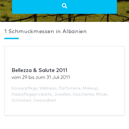
1 Schmuckmessen in Albanien
Bellezza & Salute 2011
vom
29
bis zum
31 Juli 2011
Körperpflege
,
Wellness
,
Parfümerie
,
Makeup
,
Haarpflegeprodukte
,
Juwellen
,
Geschenke
,
Mode
,
Schönheit
,
Gesundheit