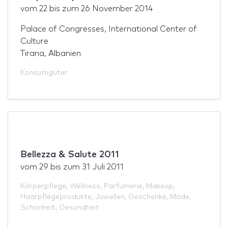
vom
22
bis zum
26 November 2014
Palace of Congresses, International Center of
Culture
Tirana, Albanien
Konsumgüter
Bellezza & Salute 2011
vom
29
bis zum
31 Juli 2011
Körperpflege
,
Wellness
,
Parfümerie
,
Makeup
,
Haarpflegeprodukte
,
Juwellen
,
Geschenke
,
Mode
,
Schönheit
,
Gesundheit