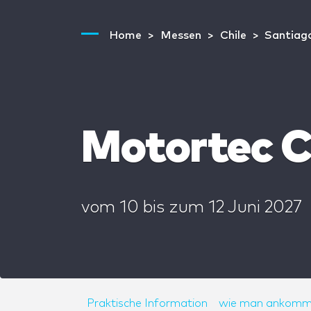
Home
Messen
Chile
Santiago
Motortec C
vom
10
bis zum
12 Juni 2027
Praktische Information
wie man ankomm