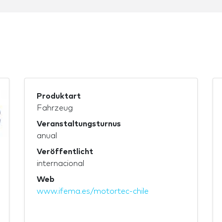
Produktart
Fahrzeug
Veranstaltungsturnus
anual
Veröffentlicht
internacional
Web
www.ifema.es/motortec-chile