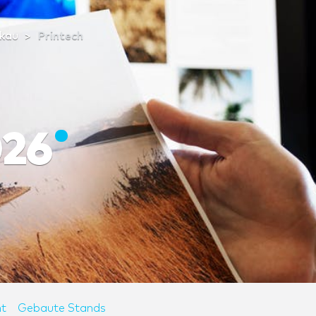
kau
Printech
026
t
Gebaute Stands