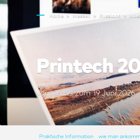
Home
Messen
Russland
Mos
Printech 2
vom
16
bis zum
19 Juni 2026
Praktische Information
wie man ankomm