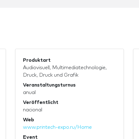
Produktart
Audiovisuell, Multimediatechnologie,
Druck, Druck und Grafik
Veranstaltungsturnus
anual
Veröffentlicht
nacional
Web
www.printech-expo.ru/Home
Event