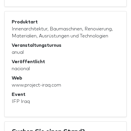
Produktart
Innenarchitektur, Baumaschinen, Renovierung,
Materialien, Ausrüstungen und Technologien
Veranstaltungsturnus
anual
Veröffentlicht
nacional
Web
www.project-iraq.com
Event
IFP Iraq