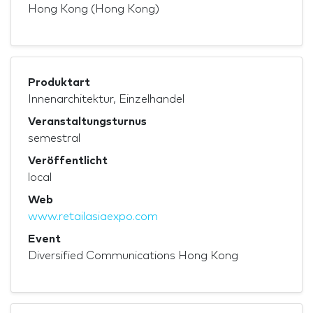
Hong Kong (Hong Kong)
Produktart
Innenarchitektur, Einzelhandel
Veranstaltungsturnus
semestral
Veröffentlicht
local
Web
www.retailasiaexpo.com
Event
Diversified Communications Hong Kong