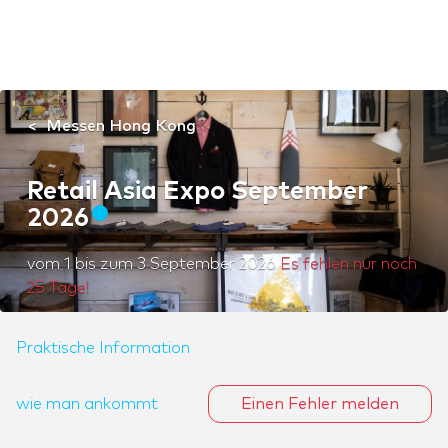
Messen Hong Kong
Retail Asia Expo September
2026
vom
1
bis zum
3 September 2026
Es fehlen nur noch
25 Tage!
Praktische Information
wie man ankommt
Einen Fehler melden