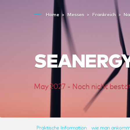
Home
Messen
Frankreich
Na
SEANERGY 
May 2027 - Noch nicht bestä
Praktische Information
wie man ankomm