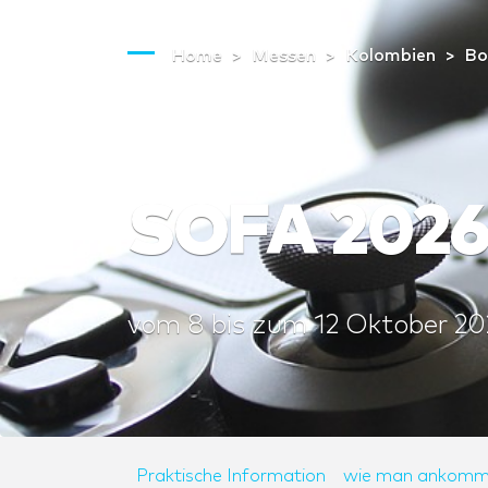
Home
Messen
Kolombien
Bo
SOFA 202
vom
8
bis zum
12 Oktober 20
Praktische Information
wie man ankomm