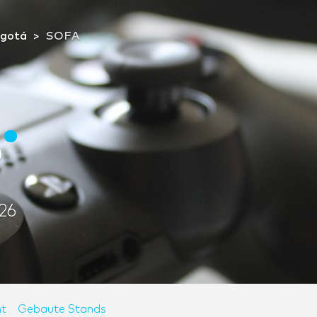
gotá
SOFA
6
26
t
Gebaute Stands